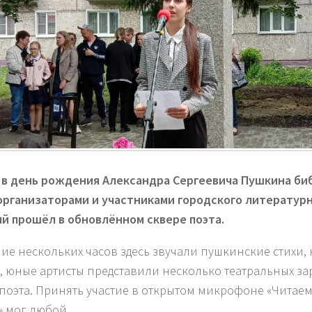
 в день рождения Александра Сергеевича Пушкина би
организаторами и участниками городского литературн
й прошёл в обновлённом сквере поэта.
ние нескольких часов здесь звучали пушкинские стихи,
, юные артисты представили несколько театральных за
поэта. Принять участие в открытом микрофоне «Читае
» мог любой.