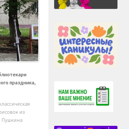
блиотекари
ого праздника,
 классическая
рисовок из
м Пушкина