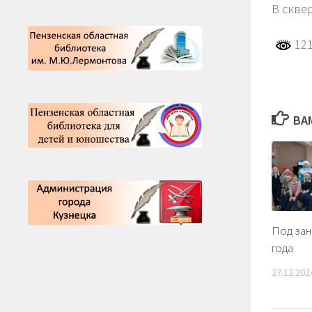
В скве
121
ВА
Под зан
года
27.12.202