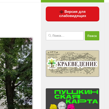
Версия для
слабовидящих
Найти: