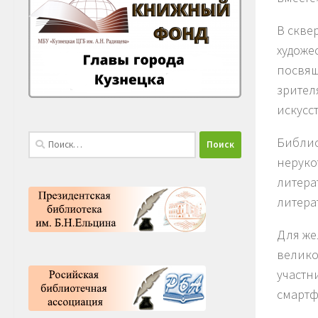
В скве
художе
посвящ
зрител
искусст
Найти:
Библио
неруко
литера
литера
Для же
велико
участн
смартф