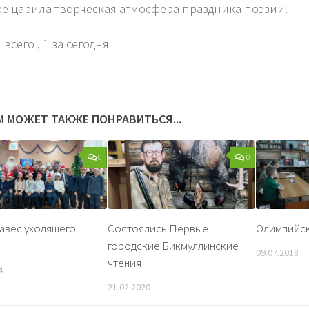
ре царила творческая атмосфера праздника поэзии.
 всего
, 1 за сегодня
М МОЖЕТ ТАКЖЕ ПОНРАВИТЬСЯ...
0
0
авес уходящего
Состоялись Первые
Олимпийс
городские Бикмуллинские
09.07.2018
чтения
4
21.02.2020