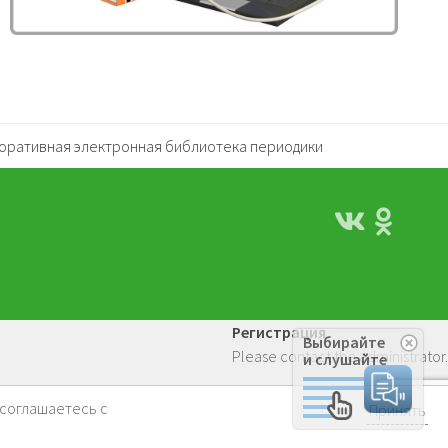
оративная электронная библиотека периодики
Регистрация
Выбирайте
Please contact the administrator.
и слушайте
 соглашаетесь с
Принять