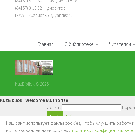
(84157) 9-00-60 — зам. директора
(84157) 3-10-82 — директор
E-MAIL: kuzpushk58@yandex.ru
Главная
О библиотеке
Читателям
KuzBibliok © 2026.
KuzBibliok : Welcome !
Authorize
Логин :
Парол
Забыли пароль
Наш сайт использует файлы cookies, чтобы улучшить работу 
Войти
использованием нами cookies и
политикой конфиденциальнос