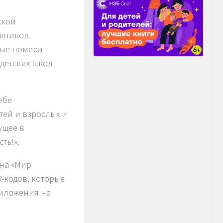
ской
ожников
ные номера
детских школ
ебе
тей и взрослых и
ущее в
ть!».
на «Мир
-кодов, которые
риложения на