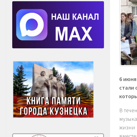
6 июня
стали 
которы
В тече
музыка
жизни 
вместе