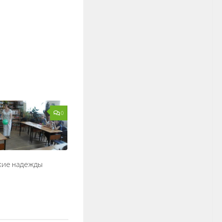
0
кие надежды