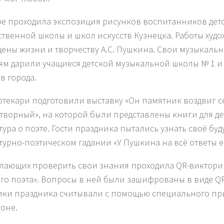
ре проходила экспозиция рисунков воспитанников дет
ственной школы и школ искусств Кузнецка. Работы худ
ены жизни и творчеству А.С. Пушкина. Свои музыкаль
ям дарили учащиеся детской музыкальной школы № 1 и 
в города.
текари подготовили выставку «Он памятник воздвиг с
творный», на которой были представлены книги для де
тура о поэте. Гости праздника пытались узнать своё буд
турно-поэтическом гадании «У Пушкина на всё ответы ес
лающих проверить свои знания проходила QR-виктори
го поэта». Вопросы в ней были зашифрованы в виде QR
ики праздника считывали с помощью специального п
оне.