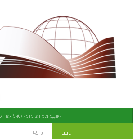
онная библиотека периодики
0
ЕЩЁ