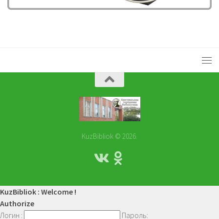
KuzBibliok © 2026.
KuzBibliok : Welcome !
Authorize
Логин :
Пароль: