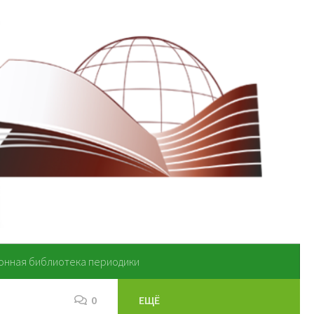
онная библиотека периодики
0
ЕЩЁ