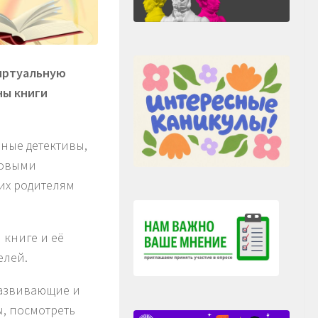
иртуальную
ны книги
ные детективы,
новыми
их родителям
книге и её
елей.
развивающие и
, посмотреть