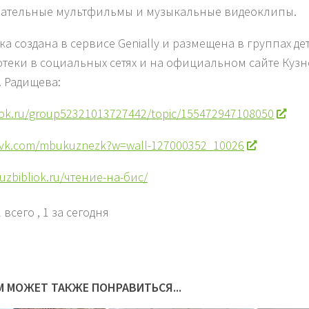
ательные мультфильмы и музыкальные видеоклипы.
ка создана в сервисе Genially и размещена в группах де
теки в социальных сетях и на официальном сайте Куз
. Радищева:
/ok.ru/group52321013727442/topic/155472947108050
//vk.com/mbukuznezk?w=wall-127000352_10026
kuzbibliok.ru/чтение-на-бис/
 всего
, 1 за сегодня
М МОЖЕТ ТАКЖЕ ПОНРАВИТЬСЯ...