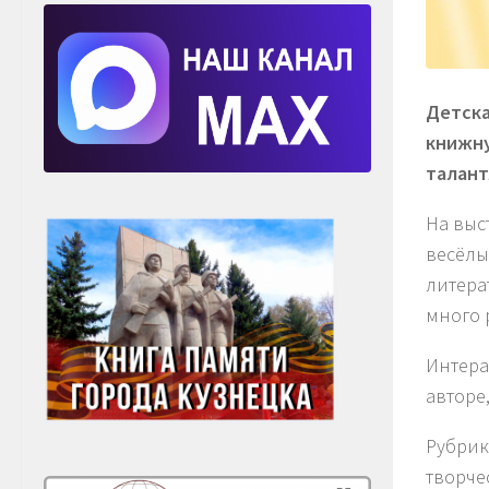
Детска
книжну
талант
На выс
весёлы
литера
много 
Интера
авторе
Рубрик
творче