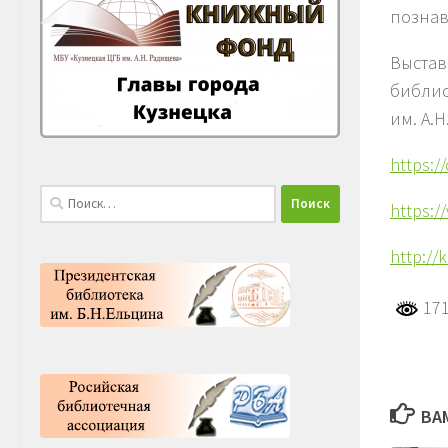
познав
Выстав
библио
им. А.Н
https:/
Найти:
https:
http://
171
ВА