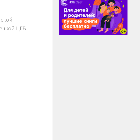
тской
нецкой ЦГБ