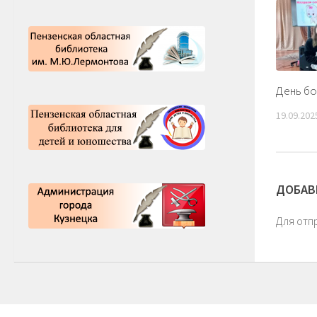
День б
19.09.202
ДОБАВ
Для отп