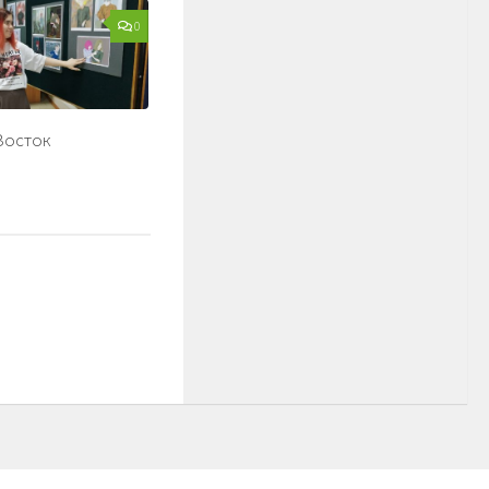
0
 Восток