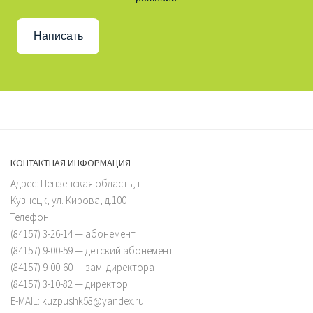
Написать
КОНТАКТНАЯ ИНФОРМАЦИЯ
Адрес: Пензенская область, г.
Кузнецк, ул. Кирова, д.100
Телефон:
(84157) 3-26-14 — абонемент
(84157) 9-00-59 — детский абонемент
(84157) 9-00-60 — зам. директора
(84157) 3-10-82 — директор
E-MAIL: kuzpushk58@yandex.ru