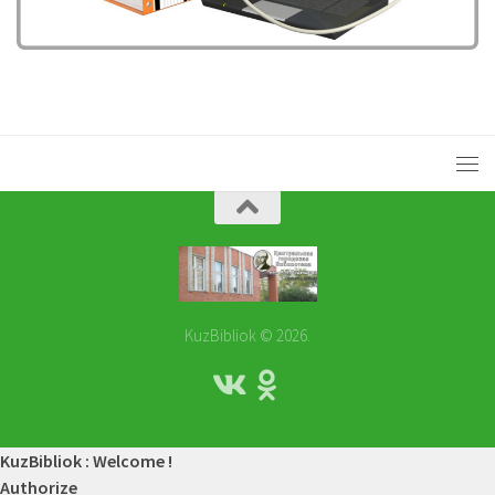
KuzBibliok © 2026.
KuzBibliok : Welcome !
Authorize