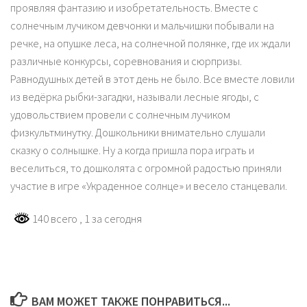
проявляя фантазию и изобретательность. Вместе с
солнечным лучиком девчонки и мальчишки побывали на
речке, на опушке леса, на солнечной полянке, где их ждали
различные конкурсы, соревнования и сюрпризы.
Равнодушных детей в этот день не было. Все вместе ловили
из ведёрка рыбки-загадки, называли лесные ягоды, с
удовольствием провели с солнечным лучиком
физкультминутку. Дошкольники внимательно слушали
сказку о солнышке. Ну а когда пришла пора играть и
веселиться, то дошколята с огромной радостью приняли
участие в игре «Украденное солнце» и весело станцевали.
140 всего
, 1 за сегодня
ВАМ МОЖЕТ ТАКЖЕ ПОНРАВИТЬСЯ...