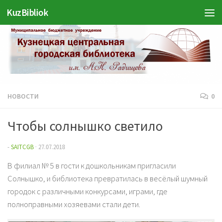
KuzBibliok
Перейти к содержимому
НОВОСТИ
0
Чтобы солнышко светило
-
SAITCGB
·
27.07.2018
В филиал № 5 в гости к дошкольникам пригласили
Солнышко, и библиотека превратилась в весёлый шумный
городок с различными конкурсами, играми, где
полноправными хозяевами стали дети.