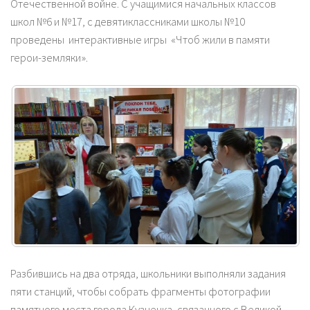
Отечественной войне. С учащимися начальных классов
школ №6 и №17, с девятиклассниками школы №10
проведены интерактивные игры «Чтоб жили в памяти
герои-земляки».
Разбившись на два отряда, школьники выполняли задания
пяти станций, чтобы собрать фрагменты фотографии
памятного места города Кузнецка, связанного с Великой