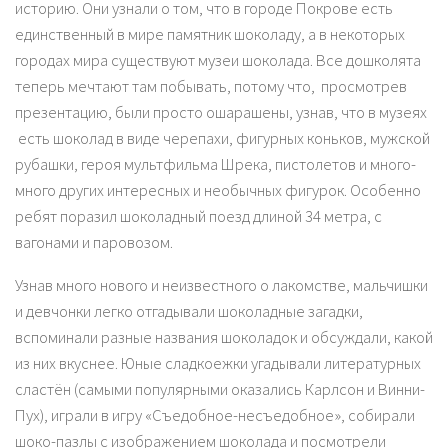
историю. Они узнали о том, что в городе Покрове есть
единственный в мире памятник шоколаду, а в некоторых
городах мира существуют музеи шоколада. Все дошколята
теперь мечтают там побывать, потому что, просмотрев
презентацию, были просто ошарашены, узнав, что в музеях
есть шоколад в виде черепахи, фигурных коньков, мужской
рубашки, героя мультфильма Шрека, пистолетов и много-
много других интересных и необычных фигурок. Особенно
ребят поразил шоколадный поезд длиной 34 метра, с
вагонами и паровозом.
Узнав много нового и неизвестного о лакомстве, мальчишки
и девчонки легко отгадывали шоколадные загадки,
вспоминали разные названия шоколадок и обсуждали, какой
из них вкуснее. Юные сладкоежки угадывали литературных
сластён (самыми популярными оказались Карлсон и Винни-
Пух), играли в игру «Съедобное-несъедобное», собирали
шоко-пазлы с изображением шоколада и посмотрели