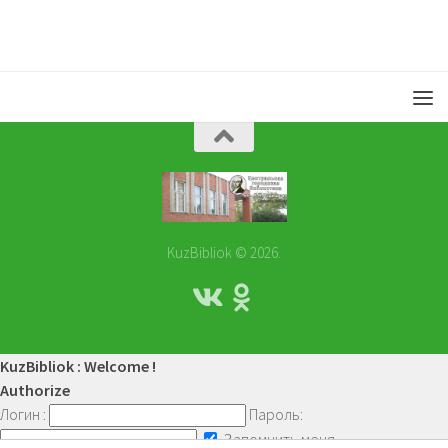
KuzBibliok © 2026.
KuzBibliok : Welcome !
Authorize
Логин :
Пароль:
Запомнить меня