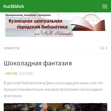
KuzBibliok
Перейти к содержимому
НОВОСТИ
0
Шоколадная фантазия
-
SAITCGB
·
12.07.2018
В детской библиотеке в День шоколада для юных сластён
прошла познавательно-игровая программа «Шоколадная
фантазия».