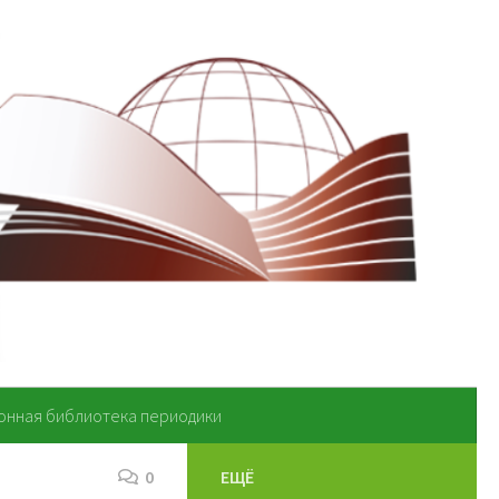
онная библиотека периодики
0
ЕЩЁ