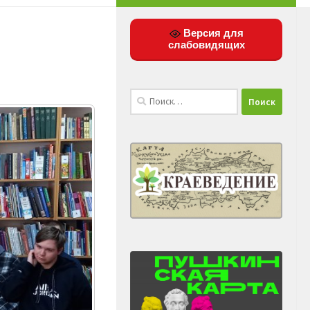
Версия для
слабовидящих
Найти: