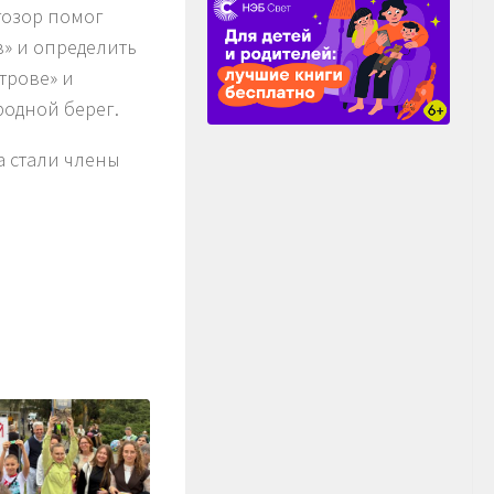
гозор помог
» и определить
трове» и
родной берег.
 стали члены