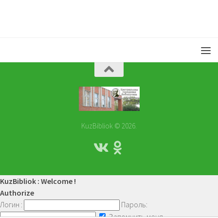
KuzBibliok © 2026.
KuzBibliok : Welcome !
Authorize
Логин :
Пароль:
Запомнить меня