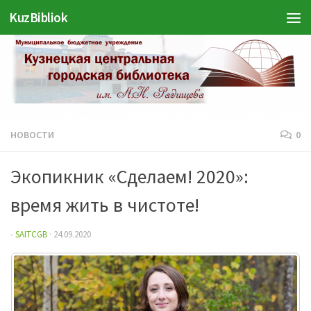
KuzBibliok
Перейти к содержимому
НОВОСТИ
0
Экопикник «Сделаем! 2020»:
время жить в чистоте!
-
SAITCGB
·
24.09.2020