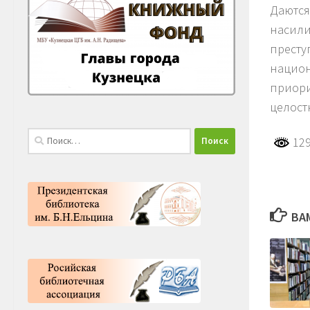
Даются
насили
престу
национ
приори
целост
Найти:
129
ВА