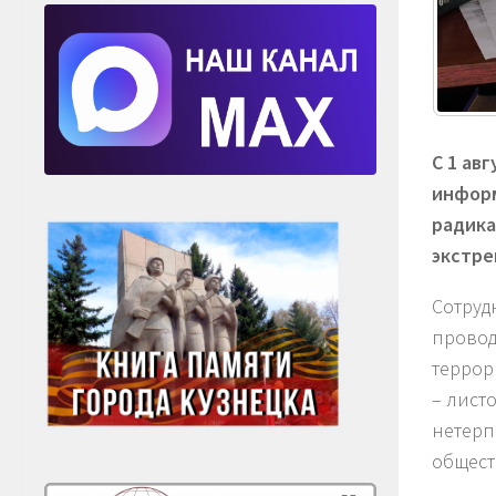
С 1 ав
информ
радика
экстре
Сотруд
провод
террор
– лист
нетерп
общест