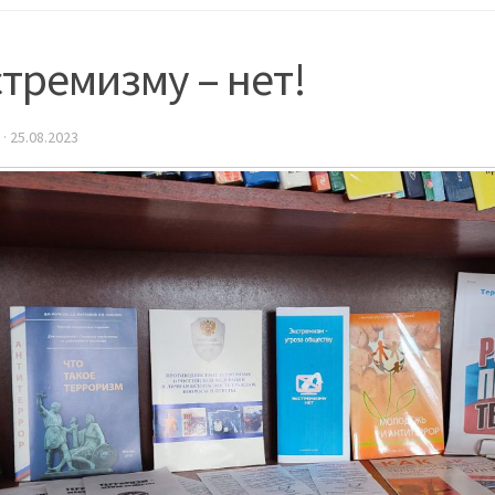
тремизму – нет!
·
25.08.2023