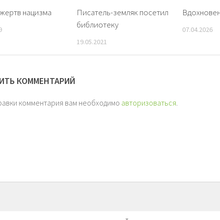
жертв нацизма
Писатель-земляк посетил
Вдохновен
библиотеку
9
07.04.2026
19.05.2021
ИТЬ КОММЕНТАРИЙ
равки комментария вам необходимо
авторизоваться
.