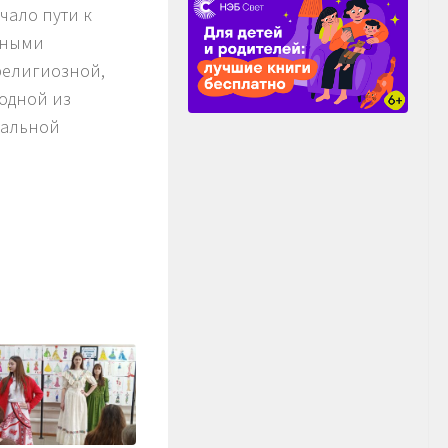
чало пути к
сными
религиозной,
одной из
иальной