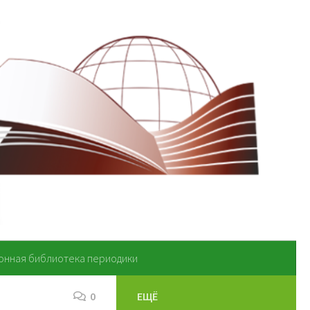
онная библиотека периодики
0
ЕЩЁ