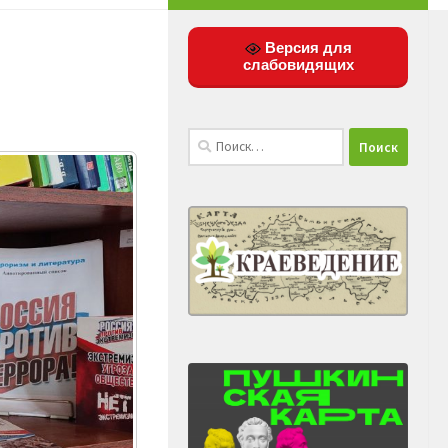
Версия для
слабовидящих
Найти: