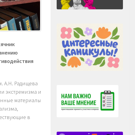
сячник
ранению
отиводействия
. А.Н. Радищева
ии экстремизма и
онные материалы
ализма,
ществующие в