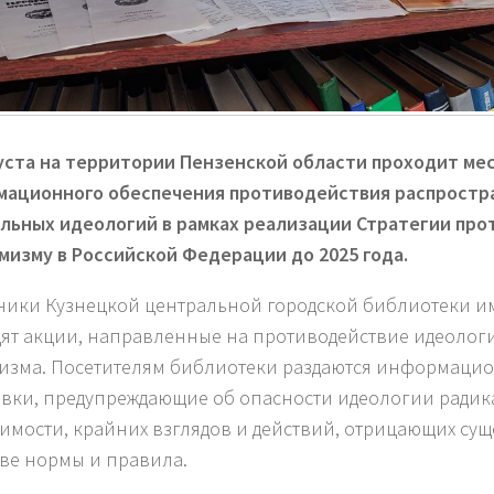
густа на территории Пензенской области проходит ме
ационного обеспечения противодействия распрост
льных идеологий в рамках реализации Стратегии пр
мизму в Российской Федерации до 2025 года.
ники Кузнецкой центральной городской библиотеки им
ят акции, направленные на противодействие идеолог
изма. Посетителям библиотеки раздаются информаци
овки, предупреждающие об опасности идеологии радик
имости, крайних взглядов и действий, отрицающих су
ве нормы и правила.