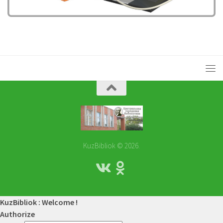
KuzBibliok © 2026.
KuzBibliok : Welcome !
Authorize