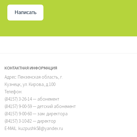
Написать
КОНТАКТНАЯ ИНФОРМАЦИЯ
Адрес: Пензенская область, г.
Кузнецк, ул. Кирова, д.100
Телефон:
(84157) 3-26-14 — абонемент
(84157) 9-00-59 — детский абонемент
(84157) 9-00-60 — зам. директора
(84157) 3-10-82 — директор
E-MAIL: kuzpushk58@yandex.ru