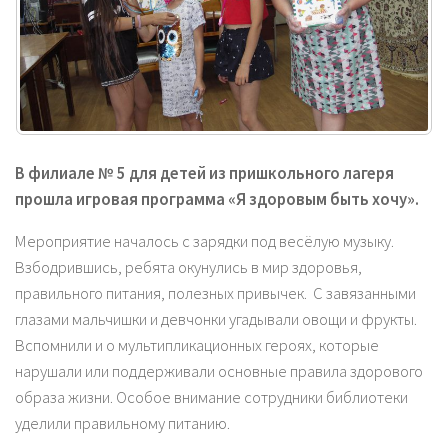
В филиале № 5 для детей из пришкольного лагеря
прошла игровая программа «Я здоровым быть хочу».
Мероприятие началось с зарядки под весёлую музыку.
Взбодрившись, ребята окунулись в мир здоровья,
правильного питания, полезных привычек. С завязанными
глазами мальчишки и девчонки угадывали овощи и фрукты.
Вспомнили и о мультипликационных героях, которые
нарушали или поддерживали основные правила здорового
образа жизни. Особое внимание сотрудники библиотеки
уделили правильному питанию.