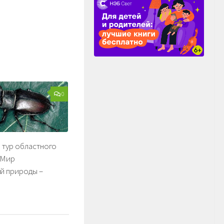
0
 тур областного
«Мир
й природы –