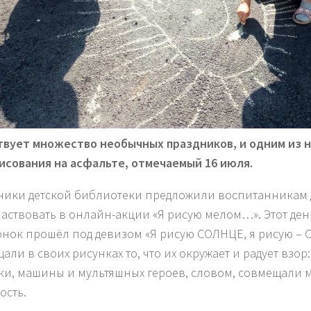
вует множество необычных праздников, и одним из н
исования на асфальте, отмечаемый 16 июля.
ники детской библиотеки предложили воспитанникам д
частвовать в онлайн-акции «Я рисую мелом…». Этот де
онок прошёл под девизом «Я рисую СОЛНЦЕ, я рисую – С
али в своих рисунках то, что их окружает и радует взор
ки, машины и мультяшных героев, словом, совмещали м
ость.