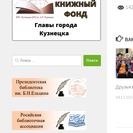
142
ВА
Найти:
Друзья 
04.12.202