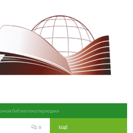
онная библиотека периодики
0
ЕЩЁ