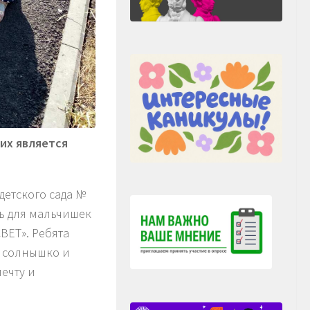
их является
етского сада №
нь для мальчишек
ВЕТ». Ребята
: солнышко и
ечту и