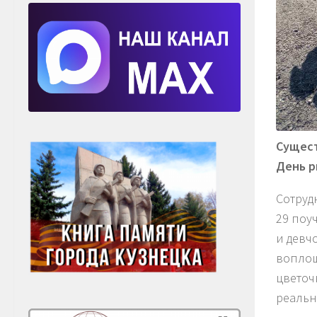
Сущест
День р
Сотруд
29 поу
и девч
воплощ
цветоч
реальн