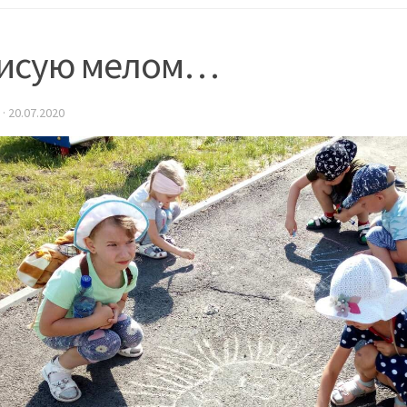
рисую мелом…
·
20.07.2020