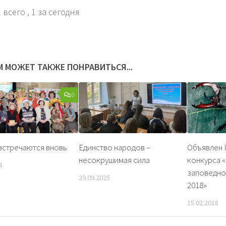
 всего
, 1 за сегодня
М МОЖЕТ ТАКЖЕ ПОНРАВИТЬСЯ...
0
встречаются вновь
Единство народов –
Объявлен I
несокрушимая сила
конкурса 
4
заповедно
29.09.2025
2018»
15.02.2018