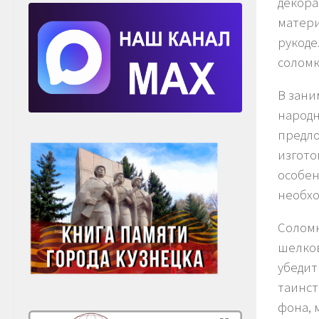
декора
матери
рукоде
солом
В зани
народн
предло
изгото
особен
необхо
Соломк
шелков
убедит
таинст
фона, 