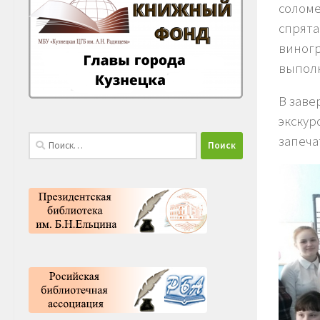
соломе
спрята
виногр
выполн
В заве
экскур
Найти:
запеча