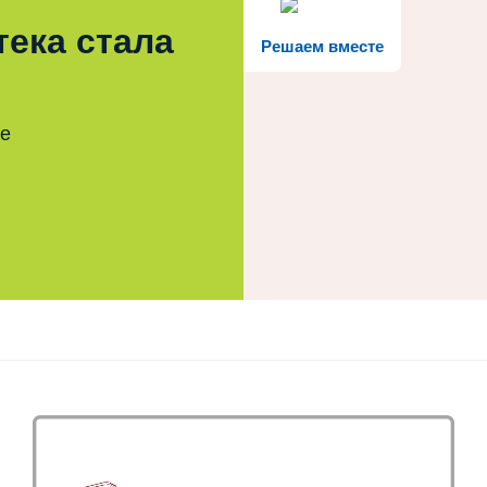
тека стала
Решаем вместе
те