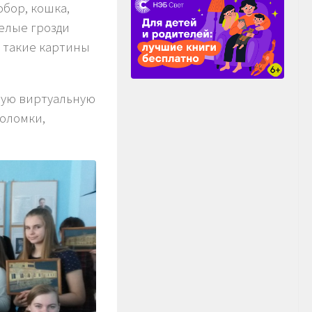
бор, кошка,
пелые грозди
о такие картины
шую виртуальную
соломки,