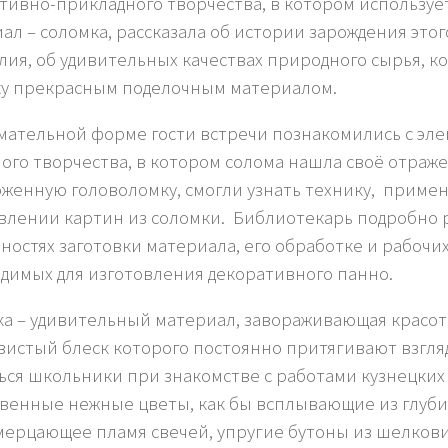
тивно-прикладного творчества, в котором использу
ал – соломка, рассказала об истории зарождения этог
лия, об удивительных качествах природного сырья, к
ку прекрасным поделочным материалом.
мательной форме гости встречи познакомились с эле
ого творчества, в котором солома нашла своё отраж
женную головоломку, смогли узнать технику, приме
влении картин из соломки. Библиотекарь подробно р
ностях заготовки материала, его обработке и рабочи
димых для изготовления декоративного панно.
а – удивительный материал, завораживающая красот
истый блеск которого постоянно притягивают взгляд
ься школьники при знакомстве с работами кузнецких
венные нежные цветы, как бы всплывающие из глуб
мерцающее пламя свечей, упругие бутоны из шелков