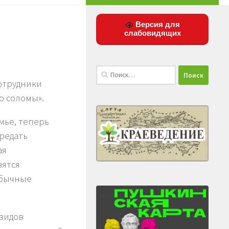
Версия для
слабовидящих
Найти:
отрудники
о соломы».
мье, теперь
редать
ая
вятся
обычные
видов