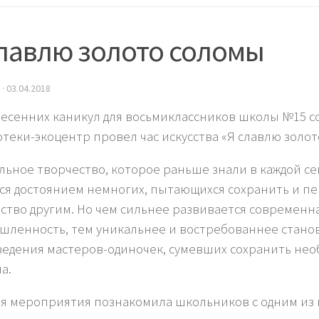
славлю золото соломы
·
03.04.2018
весенних каникул для восьмиклассников школы №15 с
теки-экоцентр провел час искусства «Я славлю золот
льное творчество, которое раньше знали в каждой се
ся достоянием немногих, пытающихся сохранить и пе
ство другим. Но чем сильнее развивается современн
ленность, тем уникальнее и востребованнее стано
едения мастеров-одиночек, сумевших сохранить не
а.
я мероприятия познакомила школьников с одним из 