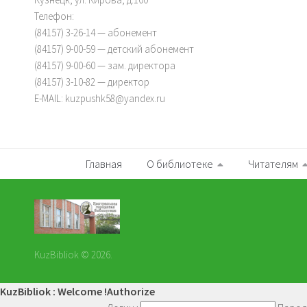
Телефон:
(84157) 3-26-14 — абонемент
(84157) 9-00-59 — детский абонемент
(84157) 9-00-60 — зам. директора
(84157) 3-10-82 — директор
E-MAIL: kuzpushk58@yandex.ru
Главная
О библиотеке
Читателям
KuzBibliok © 2026.
KuzBibliok : Welcome !
Authorize