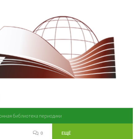
онная библиотека периодики
0
ЕЩЁ