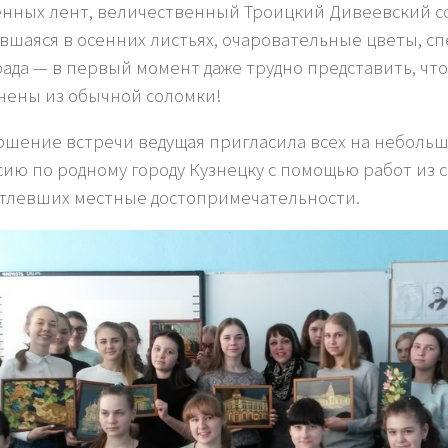
нных лент, величественный Троицкий Дивеевский со
вшаяся в осенних листьях, очаровательные цветы, с
ада — в первый момент даже трудно представить, чт
ены из обычной соломки!
ршение встречи ведущая пригласила всех на неболь
сию по родному городу Кузнецку с помощью работ из 
тлевших местные достопримечательности.