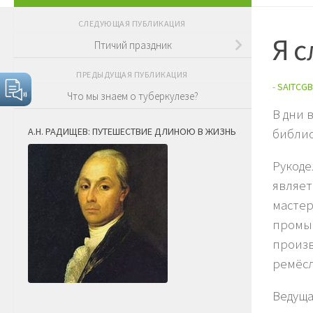
СЛЕДУЮЩАЯ ПУБЛИКАЦИЯ
Я 
Птичий праздник
ПРЕДЫДУЩАЯ ПУБЛИКАЦИЯ
-
SAITCGB
Что мы знаем о туберкулезе?
В дни 
А.Н. РАДИЩЕВ: ПУТЕШЕСТВИЕ ДЛИНОЮ В ЖИЗНЬ
библио
Рукоде
являет
мастер
промыш
произв
ремёсл
Ведуща