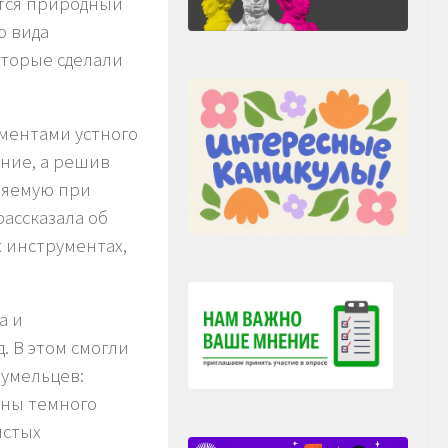
ется природный
о вида
оторые сделали
ментами устного
ение, а решив
няемую при
ассказала об
х инструментах,
а и
. В этом смогли
 умельцев:
ины темного
истых