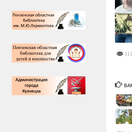
111
ВА