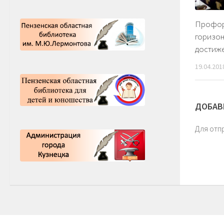
Профор
горизон
достиж
19.04.201
ДОБАВ
Для отп