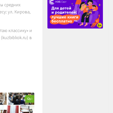
ты средних
у: ул. Кирова,
таю классику» и
uzbibliok.ru) в
0