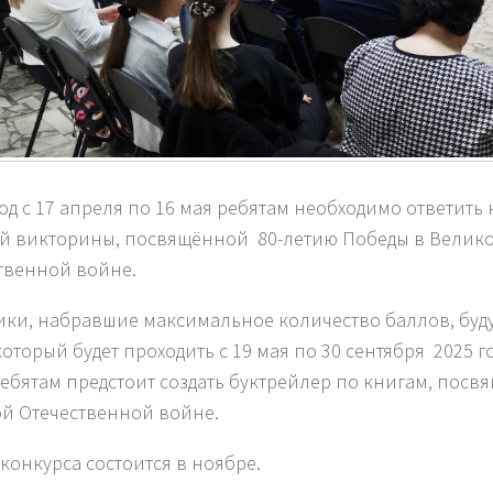
од с 17 апреля по 16 мая ребятам необходимо ответить
й викторины, посвящённой 80-летию Победы в Велик
твенной войне.
ики, набравшие максимальное количество баллов, буду
который будет проходить с 19 мая по 30 сентября 2025 г
ребятам предстоит создать буктрейлер по книгам, пос
й Отечественной войне.
конкурса состоится в ноябре.