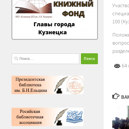
Участв
специа
100 (Ку
Положе
вопрос
раздел
Найти:
64 
ВА