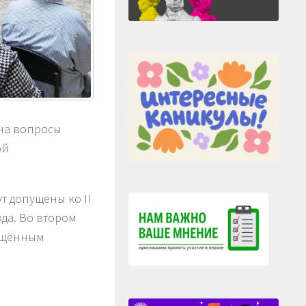
 на вопросы
ой
т допущены ко II
ода. Во втором
вящённым