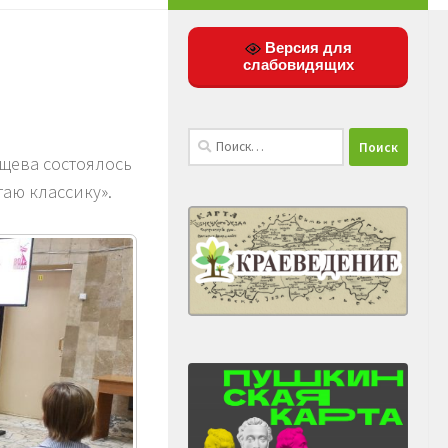
Версия для
слабовидящих
Найти:
ищева состоялось
таю классику».