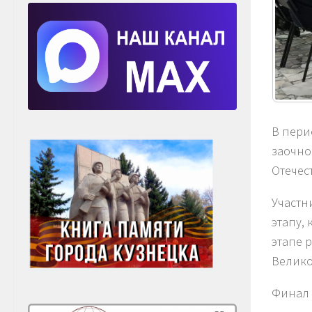
В пери
заочно
Отечес
Участн
этапу, 
этапе 
Велико
Финал 