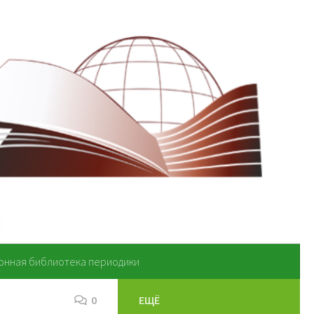
онная библиотека периодики
0
ЕЩЁ