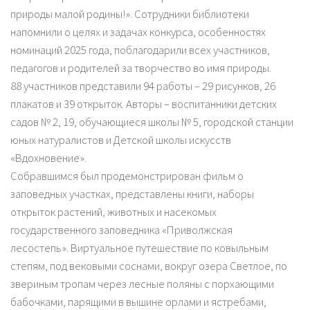
природы малой родины!». Сотрудники библиотеки
напомнили о целях и задачах конкурса, особенностях
номинаций 2025 года, поблагодарили всех участников,
педагогов и родителей за творчество во имя природы.
88 участников представили 94 работы – 29 рисунков, 26
плакатов и 39 открыток. Авторы – воспитанники детских
садов № 2, 19, обучающиеся школы № 5, городской станции
юных натуралистов и Детской школы искусств
«Вдохновение».
Собравшимся был продемонстрирован фильм о
заповедных участках, представлены книги, наборы
открыток растений, животных и насекомых
государственного заповедника «Приволжская
лесостепь». Виртуальное путешествие по ковыльным
степям, под вековыми соснами, вокруг озера Светлое, по
звериным тропам через лесные поляны с порхающими
бабочками, парящими в вышине орлами и ястребами,