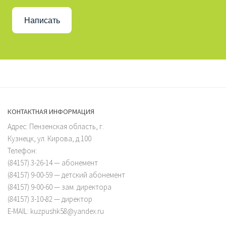
Написать
КОНТАКТНАЯ ИНФОРМАЦИЯ
Адрес: Пензенская область, г.
Кузнецк, ул. Кирова, д.100
Телефон:
(84157) 3-26-14 — абонемент
(84157) 9-00-59 — детский абонемент
(84157) 9-00-60 — зам. директора
(84157) 3-10-82 — директор
E-MAIL: kuzpushk58@yandex.ru