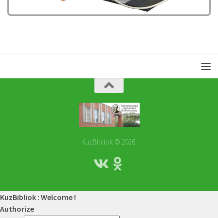
KuzBibliok © 2026.
KuzBibliok : Welcome !
Authorize