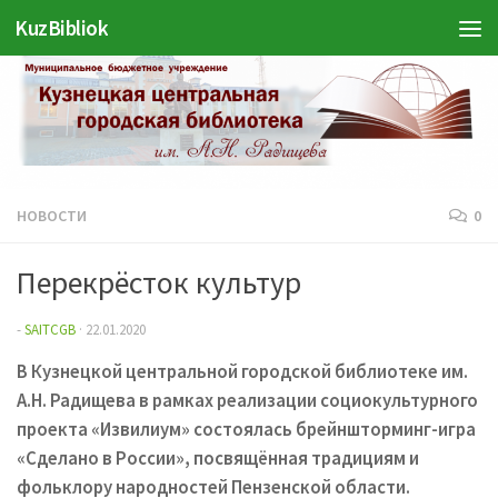
Войти
KuzBibliok
Перейти к содержимому
НОВОСТИ
0
Перекрёсток культур
-
SAITCGB
·
22.01.2020
В Кузнецкой центральной городской библиотеке им.
А.Н. Радищева в рамках реализации социокультурного
проекта «Извилиум» состоялась брейншторминг-игра
«Сделано в России», посвящённая традициям и
фольклору народностей Пензенской области.