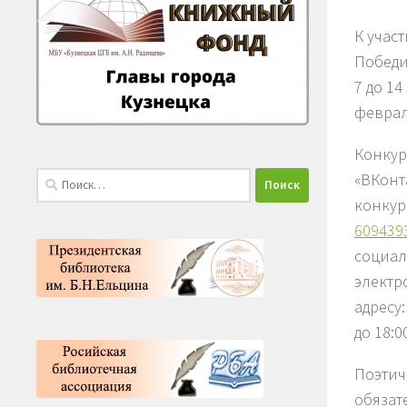
К учас
Победи
7 до 14
феврал
Конкур
Найти:
«ВКонт
конкур
609439
социал
электр
адресу:
до 18:0
Поэтич
обязат