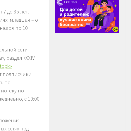
7 до 35 лет.
ях: младшая – от
 января по 10
альной сети
, раздел «XXIV
topic-
ят подписчики
ть по
иотеку по
жедневно, с 10:00
зложения –
ых сетях под