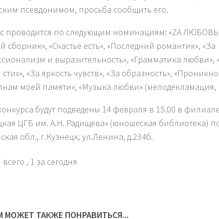
ским псевдонимом, просьба сообщить его.
с проводится по следующим номинациям: «ZА ЛЮБОВЬ.
й сборник», «Счастье есть», «Последний романтик», «За
сионализм и выразительность», «Грамматика любви», 
 стих», «За яркость чувств», «За образность», «Проникн
лнам моей памяти», «Музыка любви» (мелодекламация, 
конкурса будут подведены 14 февраля в 15.00 в филиал
цкая ЦГБ им. А.Н. Радищева» (юношеская библиотека) по
кая обл., г.Кузнецк, ул.Ленина, д.234б.
 всего
, 1 за сегодня
М МОЖЕТ ТАКЖЕ ПОНРАВИТЬСЯ...