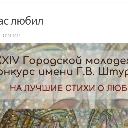
ас любил
·
17.01.2024