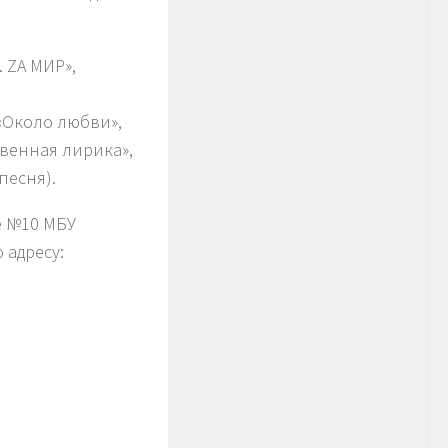
 ZА МИР»,
«Около любви»,
овенная лирика»,
песня).
е №10 МБУ
 адресу: