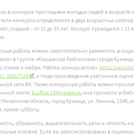
тию в конкурсе приглашаем молодых людей в возрасте от 
тели конкурса определяются в двух возрастных категори
 лет, старшая – от 15 до 35 лет. Конкурс проводится с 13
я.
сные работы можно самостоятельно разместить в соци
акте» в группе «Юношеская библиотека города Кузнецка»
с стихов о любви. Работы конкурсантов»:
https://vk.com/
31_50367728
, и тогда произведения участников оцен
ьной сети ВК. Также конкурсные работы можно присла
онной почте:
kuzfilial-10@yandex.ru
или принести в библ
 Пензенская область, город Кузнецк, ул. Ленина, 234б, е
0, кроме субботы.
ность, образность, выразительность речи и чёткость и
ельные условия. Если вы зарегистрированы в социальн