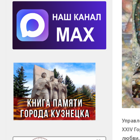
Управл
XXIV Г
любви.