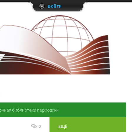
Войти
онная библиотека периодики
0
ЕЩЁ