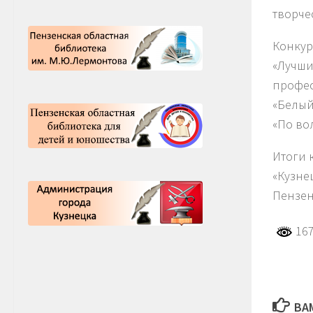
творче
Конкур
«Лучши
профес
«Белый
«По во
Итоги 
«Кузне
Пензенс
167
ВА